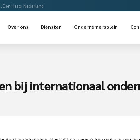
2, Den Haag, Nederland
Over ons
Diensten
Ondernemersplein
Con
sen bij internationaal ond
andse handelspartner, klant of leverancier? En komt u er samen n