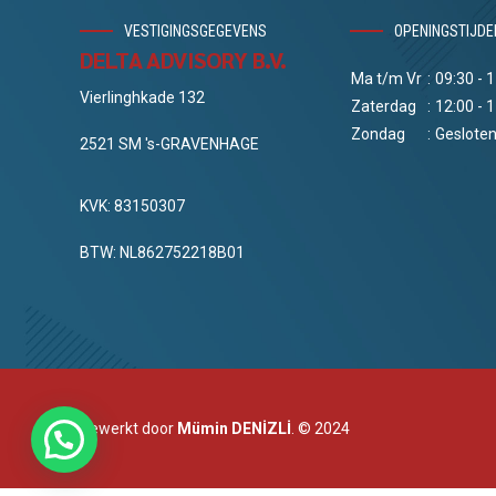
VESTIGINGSGEGEVENS
OPENINGSTIJDE
DELTA ADVISORY B.V.
Ma t/m Vr
:
09:30 - 
Vierlinghkade 132
Zaterdag
:
12:00 - 
Zondag
:
Geslote
2521 SM 's-GRAVENHAGE
KVK: 83150307
BTW: NL862752218B01
Bewerkt door
Mümin DENİZLİ
. © 2024