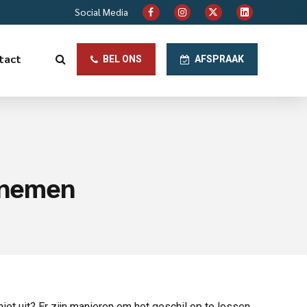
Social Media
tact
BEL ONS
AFSPRAAK
ernemen
iet uit? Er zijn manieren om het geschil op te lossen