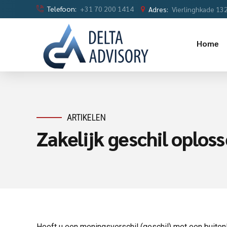
Telefoon:
+31 70 200 1414
Adres:
Vierlinghkade 13
Home
ARTIKELEN
Zakelijk geschil oplos
Heeft u een meningsverschil (geschil) met een buitenl