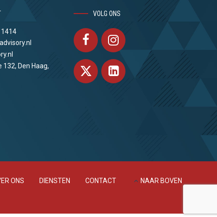
T
VOLG ONS
 1414
advisory.nl
ry.nl
e 132, Den Haag,
ER ONS
DIENSTEN
CONTACT
NAAR BOVEN