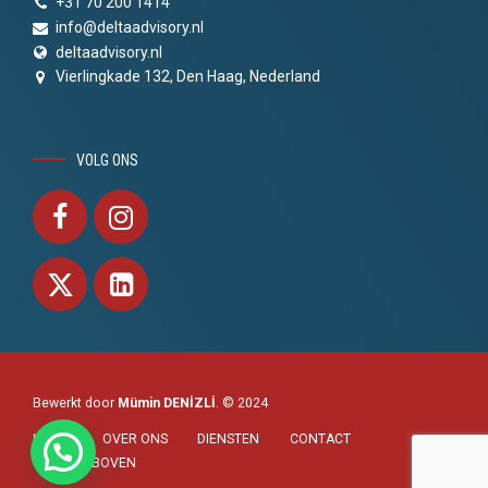
+31 70 200 1414
info@deltaadvisory.nl
deltaadvisory.nl
Vierlingkade 132, Den Haag, Nederland
VOLG ONS
Bewerkt door
Mümin DENİZLİ
. © 2024
HOME
OVER ONS
DIENSTEN
CONTACT
NAAR BOVEN