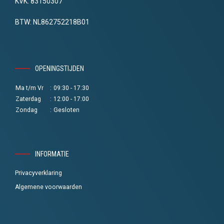
KVK: 83150307
BTW: NL862752218B01
OPENINGSTIJDEN
Ma t/m Vr
:
09:30 - 17:30
Zaterdag
:
12:00 - 17:00
Zondag
:
Gesloten
INFORMATIE
Privacyverklaring
Algemene voorwaarden