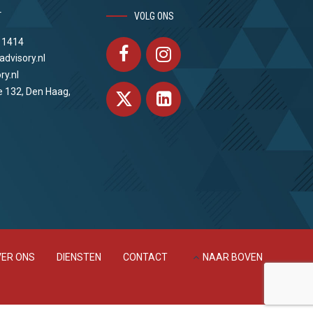
T
VOLG ONS
 1414
advisory.nl
ry.nl
e 132, Den Haag,
ER ONS
DIENSTEN
CONTACT
NAAR BOVEN