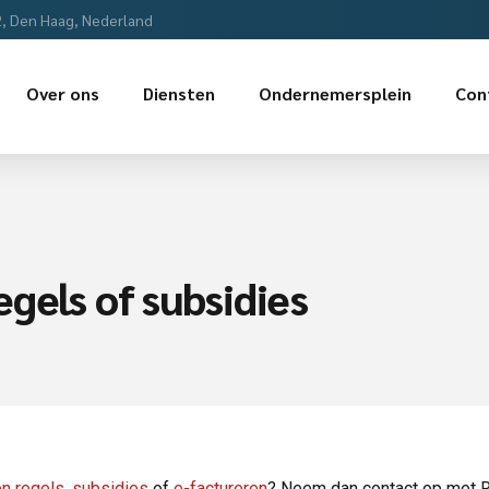
2, Den Haag, Nederland
Over ons
Diensten
Ondernemersplein
Con
gels of subsidies
n regels
,
subsidies
of
e-factureren
? Neem dan contact op met 