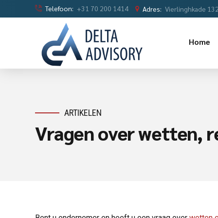
Telefoon:
+31 70 200 1414
Adres:
Vierlinghkade 13
Home
ARTIKELEN
Vragen over wetten, re
Bent u ondernemer en heeft u een vraag over
wetten e