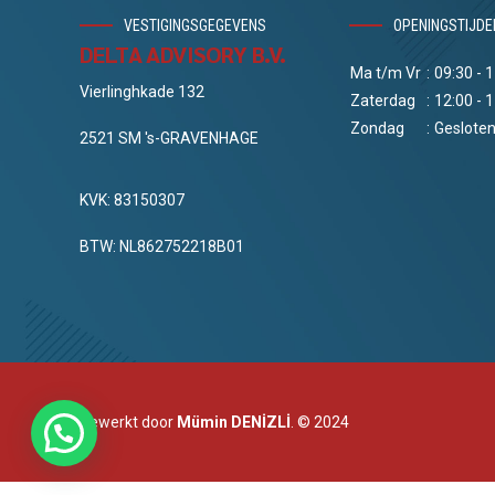
VESTIGINGSGEGEVENS
OPENINGSTIJDE
DELTA ADVISORY B.V.
Ma t/m Vr
:
09:30 - 
Vierlinghkade 132
Zaterdag
:
12:00 - 
Zondag
:
Geslote
2521 SM 's-GRAVENHAGE
KVK: 83150307
BTW: NL862752218B01
Bewerkt door
Mümin DENİZLİ
. © 2024