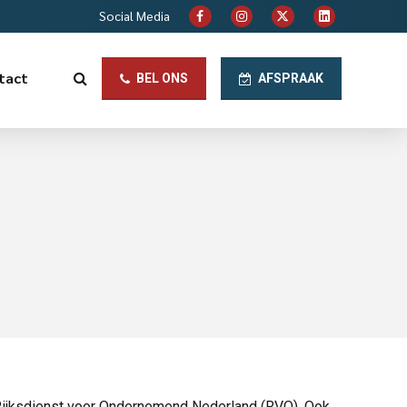
Social Media
tact
BEL ONS
AFSPRAAK
Rijksdienst voor Ondernemend Nederland (RVO). Ook