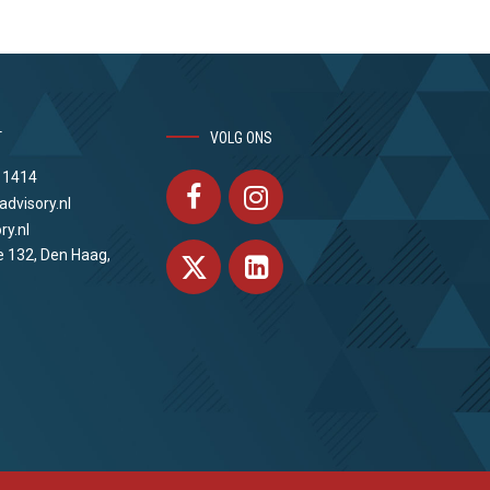
T
VOLG ONS
 1414
advisory.nl
ry.nl
e 132, Den Haag,