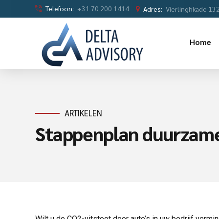
Telefoon:
+31 70 200 1414
Adres:
Vierlinghkade 13
Home
ARTIKELEN
Stappenplan duurzame 
Wilt u de CO2-uitstoot door auto’s in uw bedrijf ve