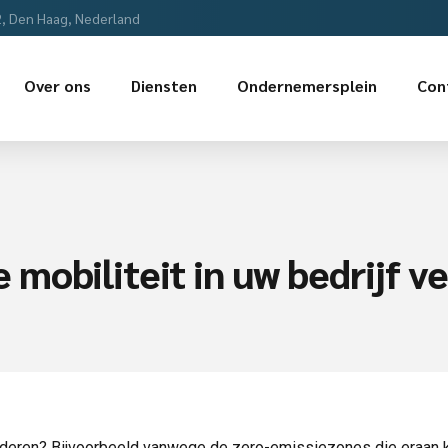
2, Den Haag, Nederland
Over ons
Diensten
Ondernemersplein
Con
mobiliteit in uw bedrijf v
rminderen? Bijvoorbeeld vanwege de zero-emissiezones die eraa