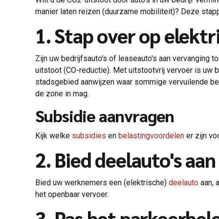
manier laten reizen (duurzame mobiliteit)? Deze stap
1. Stap over op elektr
Zijn uw bedrijfsauto's of leaseauto's aan vervanging 
uitstoot (CO-reductie). Met uitstootvrij vervoer is uw
stadsgebied aanwijzen waar sommige vervuilende be
de zone in mag.
Subsidie aanvragen
Kijk welke
subsidies
en
belastingvoordelen
er zijn voo
2. Bied deelauto's aan
Bied uw werknemers een (elektrische)
deelauto
aan, 
het openbaar vervoer.
3. Pas het parkeerbel