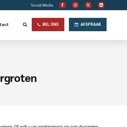
Social Media
tact
BEL ONS
AFSPRAAK
ergroten
n komen. Of wilt u uw werknemers op een duurzame