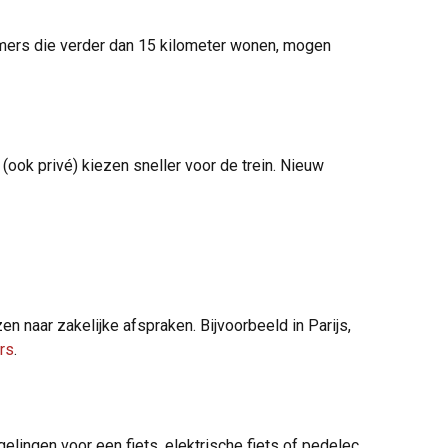
mers die verder dan 15 kilometer wonen, mogen
ok privé) kiezen sneller voor de trein. Nieuw
en naar zakelijke afspraken. Bijvoorbeeld in Parijs,
rs
.
lingen voor een fiets, elektrische fiets of pedelec.