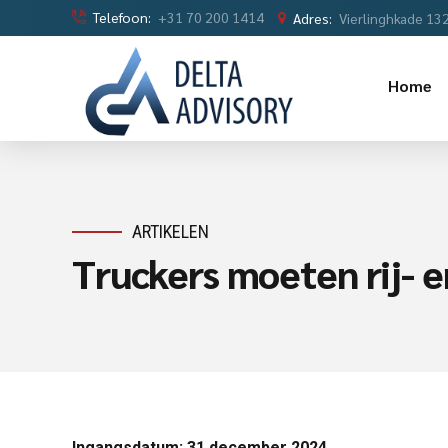
Telefoon:
+31 70 200 1414
Adres:
Vierlinghkade 13
Home
ARTIKELEN
Truckers moeten rij- e
Ingangsdatum: 31 december 2024