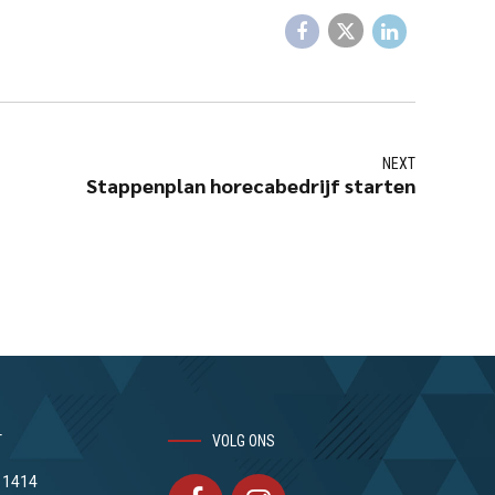
NEXT
Stappenplan horecabedrijf starten
T
VOLG ONS
 1414