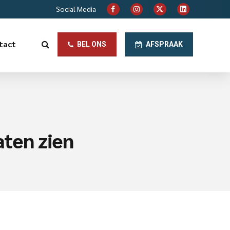
Social Media
tact
BEL ONS
AFSPRAAK
aten zien