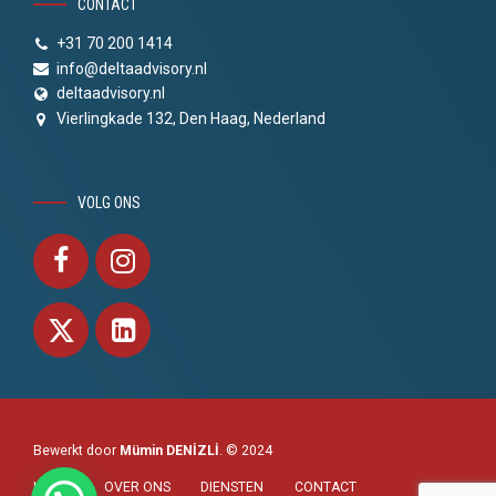
CONTACT
+31 70 200 1414
info@deltaadvisory.nl
deltaadvisory.nl
Vierlingkade 132, Den Haag, Nederland
VOLG ONS
Bewerkt door
Mümin DENİZLİ
. © 2024
HOME
OVER ONS
DIENSTEN
CONTACT