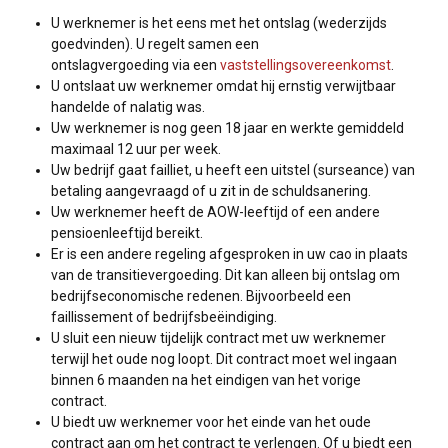
U werknemer is het eens met het ontslag (wederzijds
goedvinden). U regelt samen een
ontslagvergoeding via een
vaststellingsovereenkomst
.
U ontslaat uw werknemer omdat hij ernstig verwijtbaar
handelde of nalatig was.
Uw werknemer is nog geen 18 jaar en werkte gemiddeld
maximaal 12 uur per week.
Uw bedrijf gaat failliet, u heeft een uitstel (surseance) van
betaling aangevraagd of u zit in de schuldsanering.
Uw werknemer heeft de AOW-leeftijd of een andere
pensioenleeftijd bereikt.
Er is een andere regeling afgesproken in uw cao in plaats
van de transitievergoeding. Dit kan alleen bij ontslag om
bedrijfseconomische redenen. Bijvoorbeeld een
faillissement of bedrijfsbeëindiging.
U sluit een nieuw tijdelijk contract met uw werknemer
terwijl het oude nog loopt. Dit contract moet wel ingaan
binnen 6 maanden na het eindigen van het vorige
contract.
U biedt uw werknemer voor het einde van het oude
contract aan om het contract te verlengen. Of u biedt een