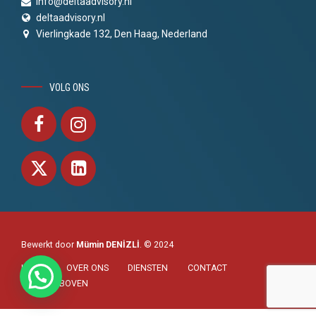
info@deltaadvisory.nl
deltaadvisory.nl
Vierlingkade 132, Den Haag, Nederland
VOLG ONS
Bewerkt door
Mümin DENİZLİ
. © 2024
HOME
OVER ONS
DIENSTEN
CONTACT
NAAR BOVEN