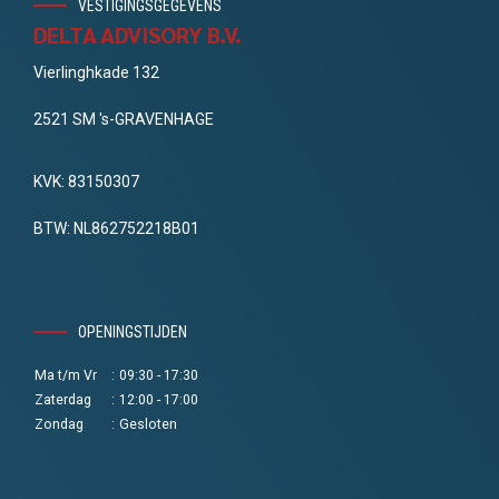
VESTIGINGSGEGEVENS
DELTA ADVISORY B.V.
Vierlinghkade 132
2521 SM 's-GRAVENHAGE
KVK: 83150307
BTW: NL862752218B01
OPENINGSTIJDEN
Ma t/m Vr
:
09:30 - 17:30
Zaterdag
:
12:00 - 17:00
Zondag
:
Gesloten