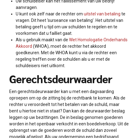
Uw schuldeiser kan het faillissement van uw bedrijf
aanvragen.
U kunt ook zelf naar de rechter om
uitstel van betaling
te
vragen. Dit heet ‘surseance van betaling’. Het uitstel van
betaling geeft u tijd om uw schulden te regelen en te
voorkomen dat u failliet gaat.
Als u gebruik maakt van de
Wet Homologatie Onderhands
Akkoord
(WHOA), moet de rechter het akkoord
goedkeuren. Met de WHOA kunt u via de rechter een
regeling treffen over de schulden als u er met de
schuldeisers niet uitkomt.
Gerechtsdeurwaarder
Een gerechtsdeurwaarder kan u met een dagvaarding
oproepen om op de zitting bij de rechtbank te komen. Als de
rechter u veroordeelt tot het betalen van de schuld, maar
bent u hiertoe niet in staat? Dan kan de deurwaarder beslag
leggen op uw bezittingen. De in beslag genomen goederen
worden in het openbaar verkocht in een boedelverkoop. Uit de
opbrengst van de goederen wordt de schuld dan zoveel
mogelijk afgelost. Als uw onderneming een bedrijfspand