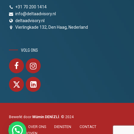
+31 70 200 1414
info@deltaadvisory.nl
deltaadvisory.nl
Vierlingkade 132, Den Haag, Nederland
VOLG ONS
Bewerkt door
Mümin DENİZLİ
. © 2024
HOME
OVER ONS
DIENSTEN
CONTACT
NAAR BOVEN