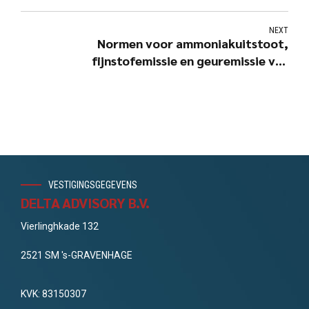
NEXT
Normen voor ammoniakuitstoot,
fijnstofemissie en geuremissie van
veehouderijen
VESTIGINGSGEGEVENS
DELTA ADVISORY B.V.
Vierlinghkade 132
2521 SM 's-GRAVENHAGE
KVK: 83150307