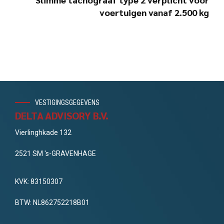
voertuigen vanaf 2.500 kg
VESTIGINGSGEGEVENS
DELTA ADVISORY B.V.
Vierlinghkade 132
2521 SM 's-GRAVENHAGE
KVK: 83150307
BTW: NL862752218B01