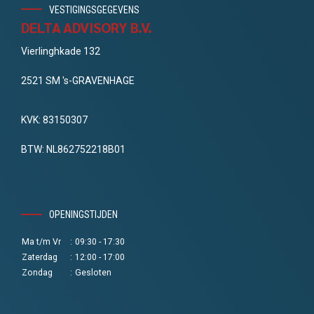
VESTIGINGSGEGEVENS
DELTA ADVISORY B.V.
Vierlinghkade 132
2521 SM 's-GRAVENHAGE
KVK: 83150307
BTW: NL862752218B01
OPENINGSTIJDEN
Ma t/m Vr
:
09:30 - 17:30
Zaterdag
:
12:00 - 17:00
Zondag
:
Gesloten