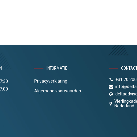
N
INFORMATIE
CONTAC
+31 70 200
Privacyverklaring
17:30
info@delta
17:00
Algemene voorwaarden
deltaadviso
n
Vierlingkad
Nederland