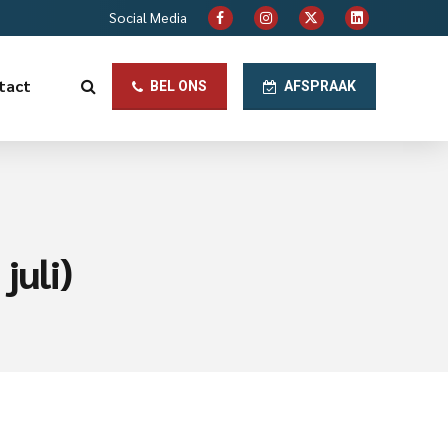
Social Media
tact
BEL ONS
AFSPRAAK
juli)