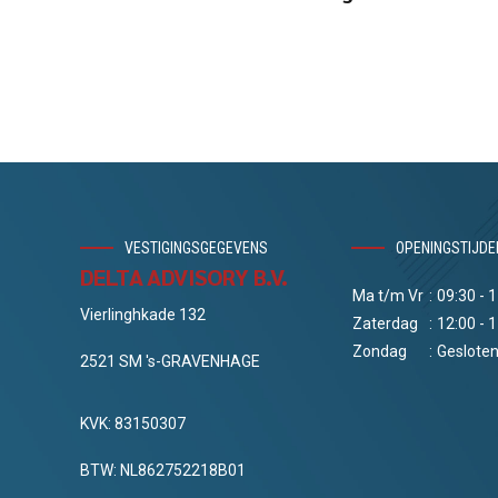
VESTIGINGSGEGEVENS
OPENINGSTIJDE
DELTA ADVISORY B.V.
Ma t/m Vr
:
09:30 - 
Vierlinghkade 132
Zaterdag
:
12:00 - 
Zondag
:
Geslote
2521 SM 's-GRAVENHAGE
KVK: 83150307
BTW: NL862752218B01