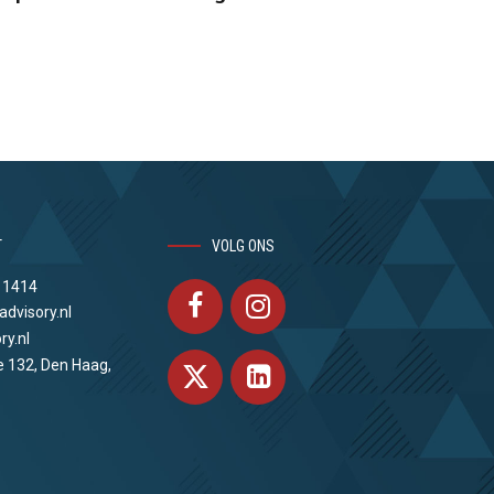
T
VOLG ONS
 1414
advisory.nl
ry.nl
e 132, Den Haag,