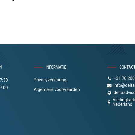
N
INFORMATIE
CONTAC
+31 70 200
Privacyverklaring
17:30
info@delta
17:00
Algemene voorwaarden
deltaadviso
n
Vierlingkad
Nederland