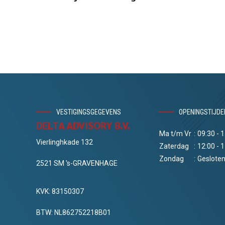
VESTIGINGSGEGEVENS
OPENINGSTIJDE
DELTA ADVISORY B.V.
Ma t/m Vr
:
09:30 - 
Vierlinghkade 132
Zaterdag
:
12:00 - 
Zondag
:
Geslote
2521 SM 's-GRAVENHAGE
KVK: 83150307
BTW: NL862752218B01