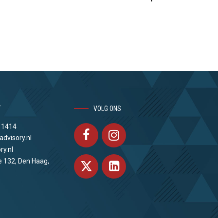
T
VOLG ONS
 1414
advisory.nl
ry.nl
e 132, Den Haag,