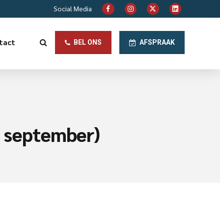
Social Media
tact
BEL ONS
AFSPRAAK
2 september)