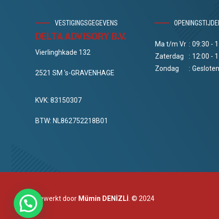
VESTIGINGSGEGEVENS
OPENINGSTIJDE
DELTA ADVISORY B.V.
Ma t/m Vr
:
09:30 - 
Vierlinghkade 132
Zaterdag
:
12:00 - 
Zondag
:
Geslote
2521 SM 's-GRAVENHAGE
KVK: 83150307
BTW: NL862752218B01
Bewerkt door
Mümin DENİZLİ
. © 2024