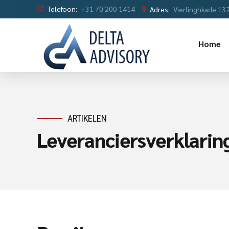
Telefoon:
+31 70 200 1414
Adres:
Vierlinghkade 13
Home
ARTIKELEN
Leveranciersverklari