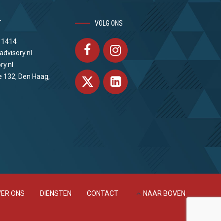
T
VOLG ONS
 1414
advisory.nl
ry.nl
e 132, Den Haag,
ER ONS
DIENSTEN
CONTACT
NAAR BOVEN