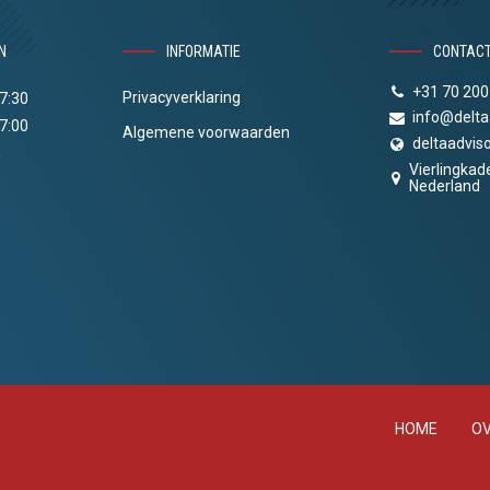
N
INFORMATIE
CONTAC
+31 70 200
Privacyverklaring
17:30
info@delta
17:00
Algemene voorwaarden
deltaadviso
n
Vierlingkad
Nederland
HOME
OV