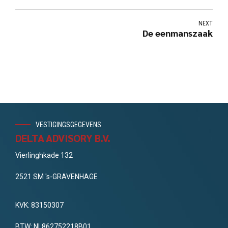
NEXT
De eenmanszaak
VESTIGINGSGEGEVENS
DELTA ADVISORY B.V.
Vierlinghkade 132
2521 SM 's-GRAVENHAGE
KVK: 83150307
BTW: NL862752218B01