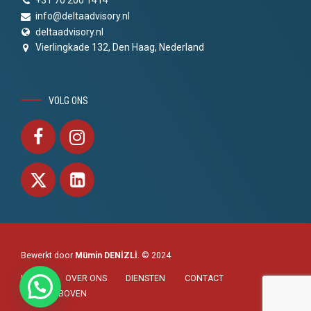
+31 70 200 1414
info@deltaadvisory.nl
deltaadvisory.nl
Vierlingkade 132, Den Haag, Nederland
VOLG ONS
Bewerkt door
Mümin DENİZLİ
. © 2024
HOME
OVER ONS
DIENSTEN
CONTACT
NAAR BOVEN