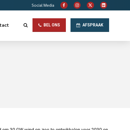
Social Media
tact
BEL ONS
AFSPRAAK
eld om 30 GW wind op zee te ontwikkelen voor 2030 en