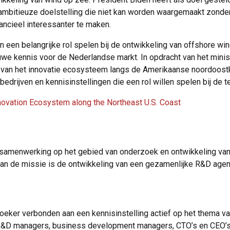
 ambitieuze doelstelling die niet kan worden waargemaakt zonde
ancieel interessanter te maken.
en een belangrijke rol spelen bij de ontwikkeling van offshore
uwe kennis voor de Nederlandse markt. In opdracht van het mini
 van het innovatie ecosysteem langs de Amerikaanse noordoostku
rijven en kennisinstellingen die een rol willen spelen bij de t
novation Ecosystem along the Northeast U.S. Coast
 samenwerking op het gebied van onderzoek en ontwikkeling van
 van de missie is de ontwikkeling van een gezamenlijke R&D age
oeker verbonden aan een kennisinstelling actief op het thema v
p R&D managers, business development managers, CTO’s en CEO’s