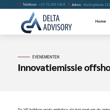
Telefoon:
+31 70 200 1414
Adres:
Vierlinghkade 13
Home
EVENEMENTEN
Innovatiemissie offsh
De VS hebben grote ambities als het gaat om de ontw