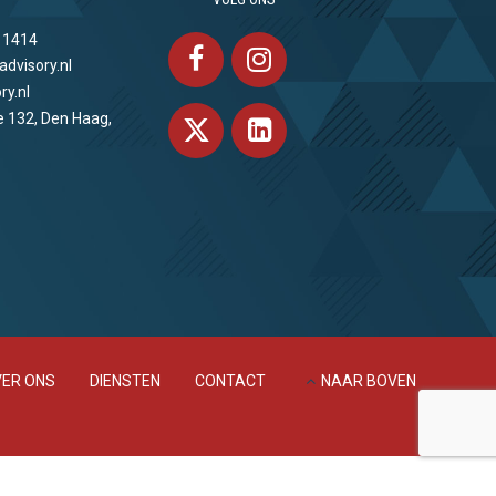
 1414
advisory.nl
ry.nl
e 132, Den Haag,
ER ONS
DIENSTEN
CONTACT
NAAR BOVEN