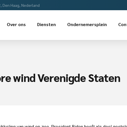
2, Den Haag, Nederland
Over ons
Diensten
Ondernemersplein
Con
ore wind Verenigde Staten
ikkeling van wind op zee. President Biden heeft als doel gest