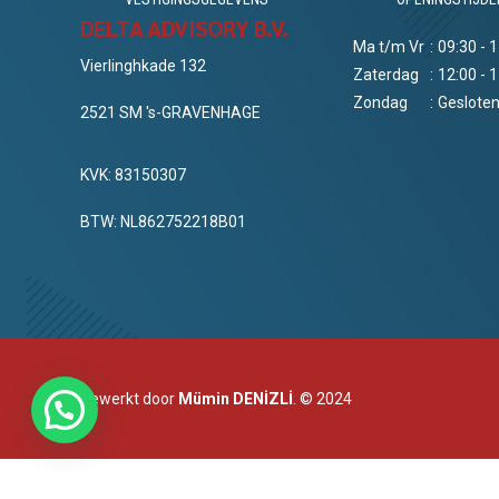
DELTA ADVISORY B.V.
Ma t/m Vr
:
09:30 - 
Vierlinghkade 132
Zaterdag
:
12:00 - 
Zondag
:
Geslote
2521 SM 's-GRAVENHAGE
KVK: 83150307
BTW: NL862752218B01
Bewerkt door
Mümin DENİZLİ
. © 2024