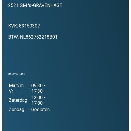
2521 SM 's-GRAVENHAGE
KVK: 83150307
BTW: NL862752218B01
OPENINGSTIJDEN
Ma t/m
09:30 -
:
Vr
17:30
12:00 -
Zaterdag
:
17:00
Zondag
:
Gesloten