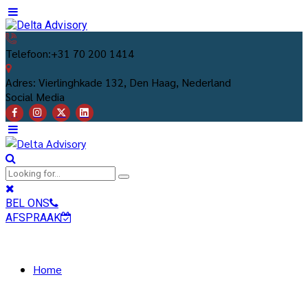
Telefoon:
+31 70 200 1414
Adres:
Vierlinghkade 132, Den Haag, Nederland
Social Media
BEL ONS
AFSPRAAK
Home