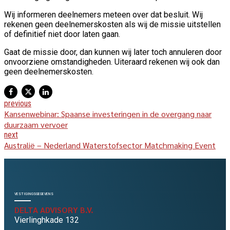
Wij informeren deelnemers meteen over dat besluit. Wij
rekenen geen deelnemerskosten als wij de missie uitstellen
of definitief niet door laten gaan.
Gaat de missie door, dan kunnen wij later toch annuleren door
onvoorziene omstandigheden. Uiteraard rekenen wij ook dan
geen deelnemerskosten.
previous
Kansenwebinar: Spaanse investeringen in de overgang naar
duurzaam vervoer
next
Australië – Nederland Waterstofsector Matchmaking Event
VESTIGINGSGEGEVENS
DELTA ADVISORY B.V.
Vierlinghkade 132