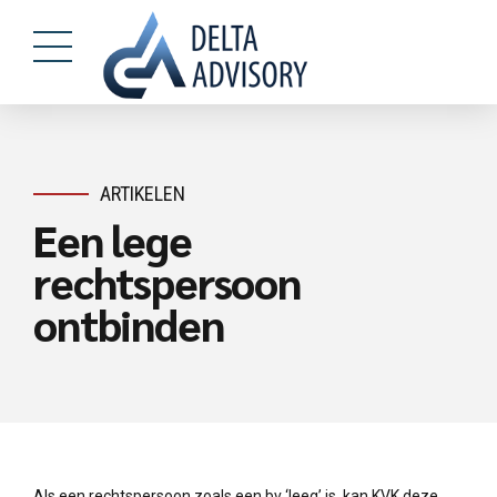
ARTIKELEN
Een lege
rechtspersoon
ontbinden
Als een rechtspersoon zoals een bv ‘leeg’ is, kan KVK deze