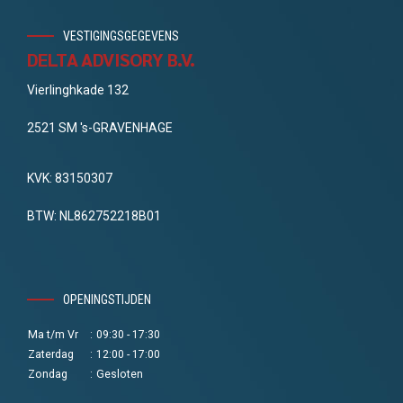
VESTIGINGSGEGEVENS
DELTA ADVISORY B.V.
Vierlinghkade 132
2521 SM 's-GRAVENHAGE
KVK: 83150307
BTW: NL862752218B01
OPENINGSTIJDEN
Ma t/m Vr
:
09:30 - 17:30
Zaterdag
:
12:00 - 17:00
Zondag
:
Gesloten