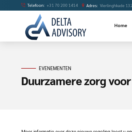
Telefoon:
+31 70 200 1414
Adres:
Vierlinghkade 13
Home
EVENEMENTEN
Duurzamere zorg voor 
Meer informatie over deze nieuwe regeling leest u o