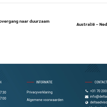
e overgang naar duurzaam
Australië – N
N
INFORMATIE
CONTAC
+31 70 200
Privacyverklaring
17:30
info@delta
17:00
Algemene voorwaarden
deltaadviso
n