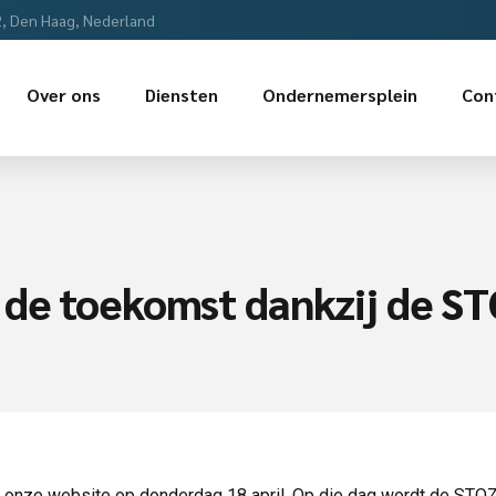
2, Den Haag, Nederland
Over ons
Diensten
Ondernemersplein
Con
de toekomst dankzij de STO
p onze website op donderdag 18 april. Op die dag wordt de STOZ