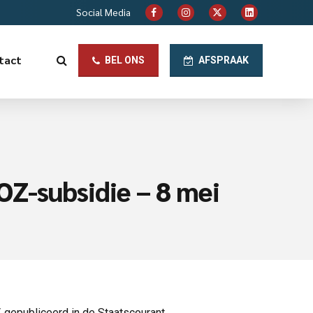
Social Media
tact
BEL ONS
AFSPRAAK
Z-subsidie – 8 mei
 gepubliceerd in de Staatscourant.