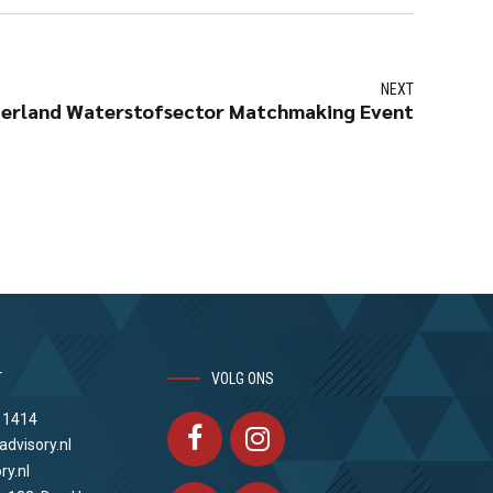
NEXT
ederland Waterstofsector Matchmaking Event
T
VOLG ONS
 1414
advisory.nl
ry.nl