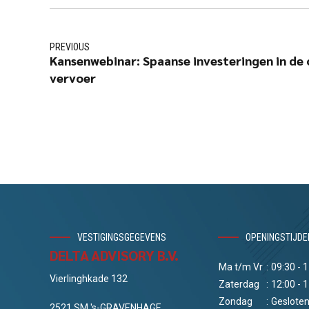
PREVIOUS
Kansenwebinar: Spaanse investeringen in d
vervoer
VESTIGINGSGEGEVENS
OPENINGSTIJDE
DELTA ADVISORY B.V.
Ma t/m Vr
:
09:30 - 
Vierlinghkade 132
Zaterdag
:
12:00 - 
Zondag
:
Geslote
2521 SM 's-GRAVENHAGE