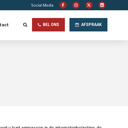
Social Media
tact
BEL ONS
AFSPRAAK
s wat u kunt aanpassen in de inkomstenbelasting, de