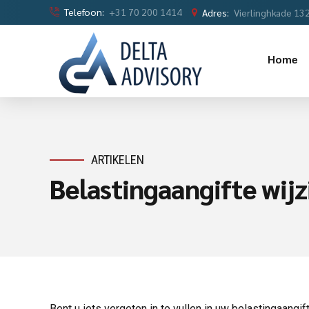
Telefoon:
+31 70 200 1414
Adres:
Vierlinghkade 13
Home
ARTIKELEN
Belastingaangifte wij
Bent u iets vergeten in te vullen in uw belastingaang