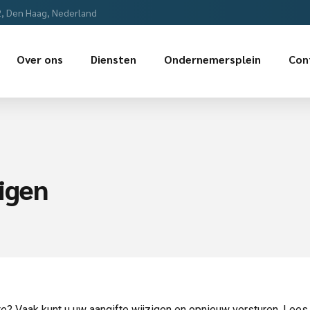
2, Den Haag, Nederland
Over ons
Diensten
Ondernemersplein
Con
zigen
ifte? Vaak kunt u uw aangifte wijzigen en opnieuw versturen. Lee