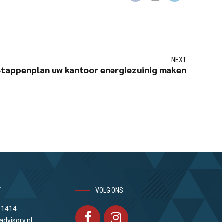
NEXT
Stappenplan uw kantoor energiezuinig maken
T
VOLG ONS
 1414
advisory.nl