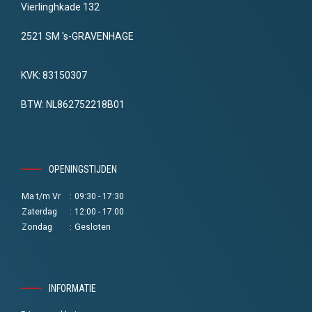
Vierlinghkade 132
2521 SM 's-GRAVENHAGE
KVK: 83150307
BTW: NL862752218B01
OPENINGSTIJDEN
Ma t/m Vr
:
09:30 - 17:30
Zaterdag
:
12:00 - 17:00
Zondag
:
Gesloten
INFORMATIE