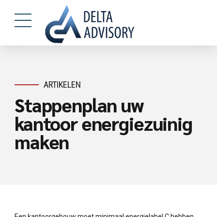
ARTIKELEN
Stappenplan uw
kantoor energiezuinig
maken
Een kantoorgebouw moet minimaal energielabel C hebben.