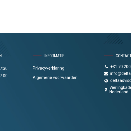
N
INFORMATIE
CONTAC
+31 70 200
Privacyverklaring
17:30
info@delta
17:00
Algemene voorwaarden
deltaadviso
n
Vierlingkad
Nederland