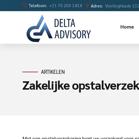
Telefoon:
+31 70 200 1414
Adres:
Vierlinghkade 13
Home
ARTIKELEN
Zakelijke opstalverze
Met een opstalverzekering bent uw verzekerd voor sc