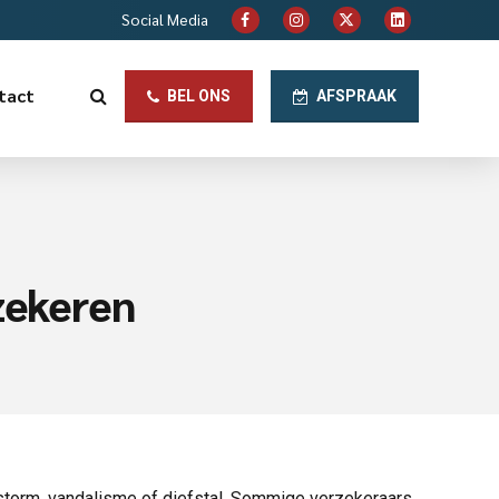
Social Media
tact
BEL ONS
AFSPRAAK
rzekeren
storm, vandalisme of diefstal. Sommige verzekeraars