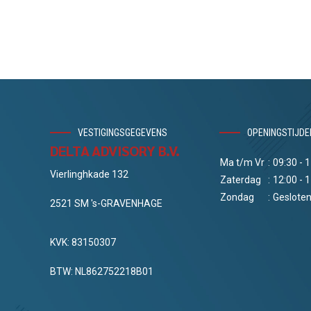
VESTIGINGSGEGEVENS
OPENINGSTIJDE
DELTA ADVISORY B.V.
Ma t/m Vr
:
09:30 - 
Vierlinghkade 132
Zaterdag
:
12:00 - 
Zondag
:
Geslote
2521 SM 's-GRAVENHAGE
KVK: 83150307
BTW: NL862752218B01