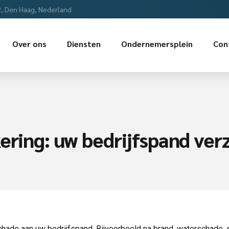
2, Den Haag, Nederland
Over ons
Diensten
Ondernemersplein
Con
kering: uw bedrijfspand ve
hade aan uw bedrijfspand. Bijvoorbeeld na brand, waterschade, 