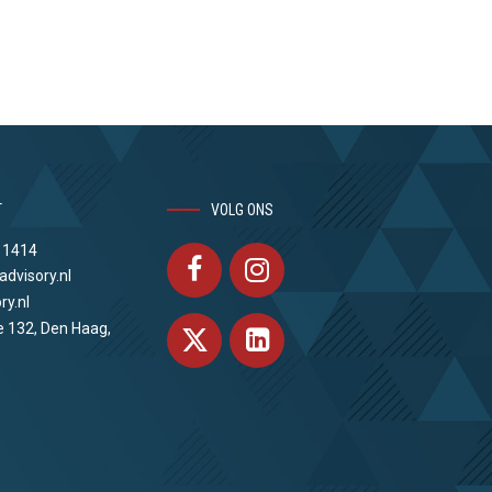
T
VOLG ONS
 1414
advisory.nl
ry.nl
e 132, Den Haag,