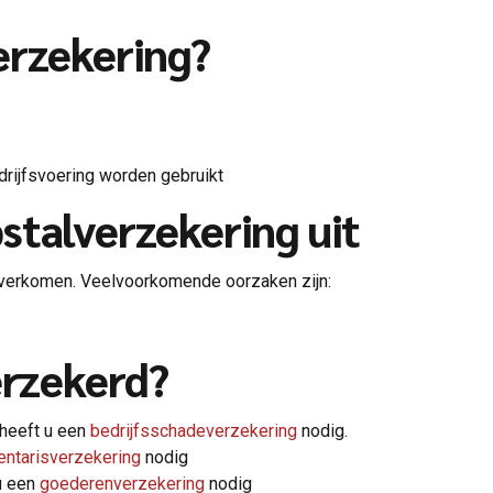
erzekering?
drijfsvoering worden gebruikt
stalverzekering uit
s overkomen. Veelvoorkomende oorzaken zijn:
erzekerd?
 heeft u een
bedrijfsschadeverzekering
nodig.
entarisverzekering
nodig
u een
goederenverzekering
nodig