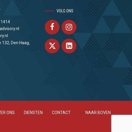
T
VOLG ONS
 1414
advisory.nl
ry.nl
e 132, Den Haag,
ER ONS
DIENSTEN
CONTACT
NAAR BOVEN