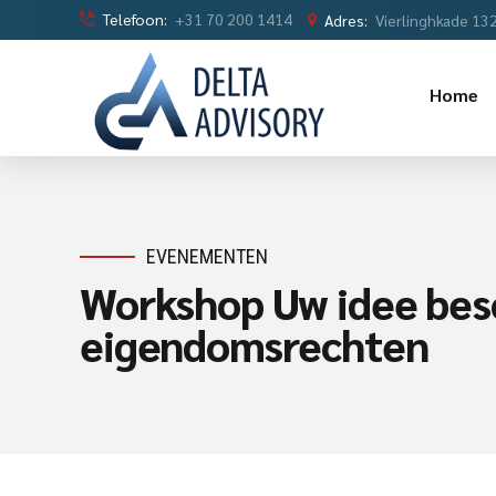
Telefoon:
+31 70 200 1414
Adres:
Vierlinghkade 13
Home
EVENEMENTEN
Workshop Uw idee besc
eigendomsrechten