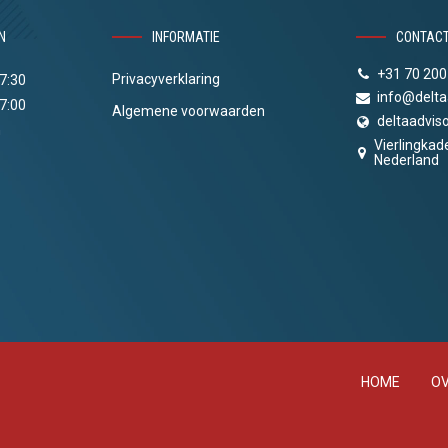
N
INFORMATIE
CONTAC
+31 70 200
Privacyverklaring
17:30
info@delta
17:00
Algemene voorwaarden
deltaadviso
n
Vierlingkad
Nederland
HOME
OV