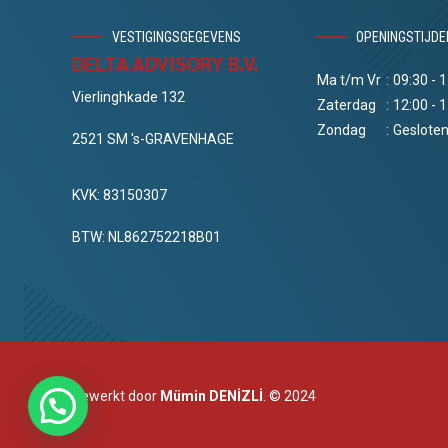
VESTIGINGSGEGEVENS
OPENINGSTIJDE
DELTA ADVISORY B.V.
Ma t/m Vr
:
09:30 - 
Vierlinghkade 132
Zaterdag
:
12:00 - 
Zondag
:
Geslote
2521 SM 's-GRAVENHAGE
KVK: 83150307
BTW: NL862752218B01
Bewerkt door
Mümin DENİZLİ
. © 2024