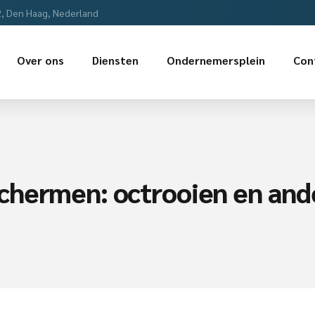
2, Den Haag, Nederland
Over ons
Diensten
Ondernemersplein
Con
hermen: octrooien en ande