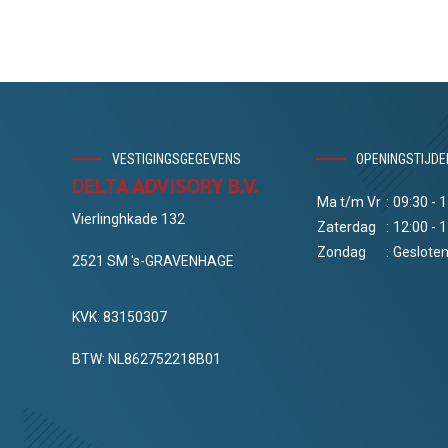
VESTIGINGSGEGEVENS
OPENINGSTIJDE
DELTA ADVISORY B.V.
Ma t/m Vr
:
09:30 - 
Vierlinghkade 132
Zaterdag
:
12:00 - 
Zondag
:
Geslote
2521 SM 's-GRAVENHAGE
KVK: 83150307
BTW: NL862752218B01