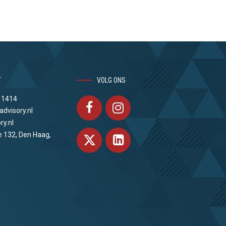
T
VOLG ONS
 1414
advisory.nl
ry.nl
e 132, Den Haag,