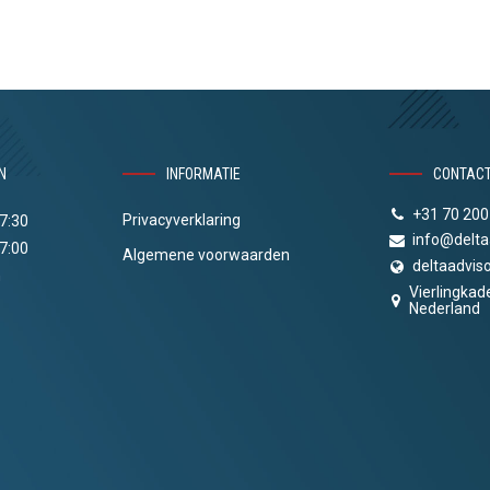
N
INFORMATIE
CONTAC
+31 70 200
Privacyverklaring
17:30
info@delta
17:00
Algemene voorwaarden
deltaadviso
n
Vierlingkad
Nederland