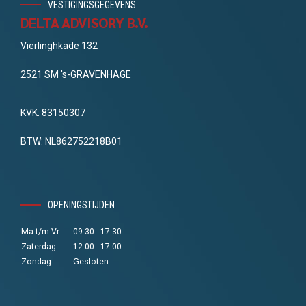
VESTIGINGSGEGEVENS
DELTA ADVISORY B.V.
Vierlinghkade 132
2521 SM 's-GRAVENHAGE
KVK: 83150307
BTW: NL862752218B01
OPENINGSTIJDEN
Ma t/m Vr
:
09:30 - 17:30
Zaterdag
:
12:00 - 17:00
Zondag
:
Gesloten