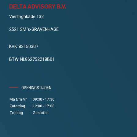
DELTA ADVISORY B.V.
Vierlinghkade 132
2521 SM 's-GRAVENHAGE
KVK: 83150307
BTW: NL862752218B01
OPENINGSTIJDEN
Ma t/m Vr
:
09:30 - 17:30
Zaterdag
:
12:00 - 17:00
Zondag
:
Gesloten