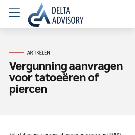
ARTIKELEN
Vergunning aanvragen
voor tatoeëren of
piercen
Zet u tatoeages, piercings of permanente make-up (PMU)?