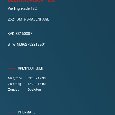
Vierlinghkade 132
2521 SM 's-GRAVENHAGE
KVK: 83150307
BTW: NL862752218B01
OPENINGSTIJDEN
Ma t/m Vr
:
09:30 - 17:30
Zaterdag
:
12:00 - 17:00
Zondag
:
Gesloten
INFORMATIE