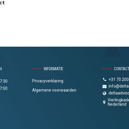
ct
N
INFORMATIE
CONTAC
+31 70 200
Privacyverklaring
17:30
info@delta
17:00
Algemene voorwaarden
deltaadviso
n
Vierlingkad
Nederland