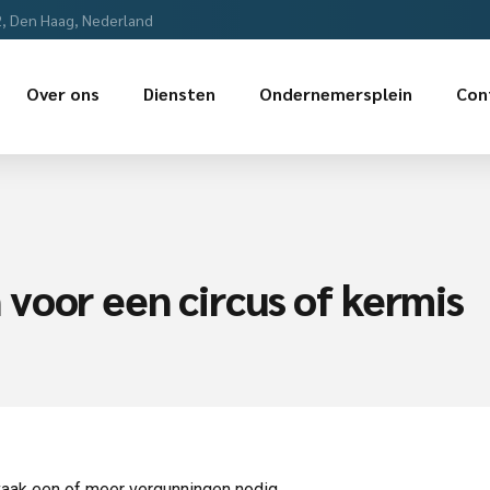
2, Den Haag, Nederland
Over ons
Diensten
Ondernemersplein
Con
voor een circus of kermis
 vaak een of meer vergunningen nodig.