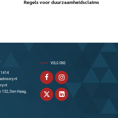
Regels voor duurzaamheidsclaims
T
VOLG ONS
 1414
advisory.nl
ry.nl
e 132, Den Haag,