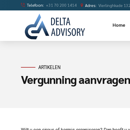
Telefoon:
+31 70 200 1414
Adres:
Vierlinghkade 13
Home
ARTIKELEN
Vergunning aanvragen 
Wilt u een circus of kermis organiseren? Dan heeft u