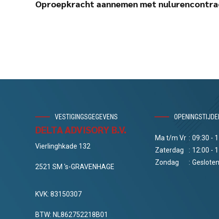
Oproepkracht aannemen met nulurencontra
VESTIGINGSGEGEVENS
OPENINGSTIJDE
DELTA ADVISORY B.V.
Ma t/m Vr
:
09:30 - 
Vierlinghkade 132
Zaterdag
:
12:00 - 
Zondag
:
Geslote
2521 SM 's-GRAVENHAGE
KVK: 83150307
BTW: NL862752218B01