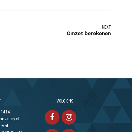
NEXT
Omzet berekenen
T
VOLG ONS
 1414
advisory.nl
ry.nl