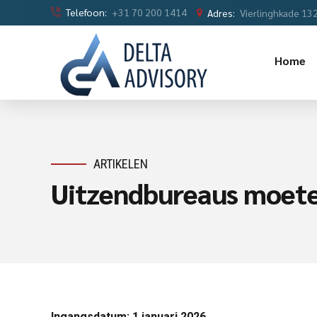
Telefoon:
+31 70 200 1414
Adres:
Vierlinghkade 13
Home
ARTIKELEN
Uitzendbureaus moeten
Ingangsdatum: 1 januari 2026