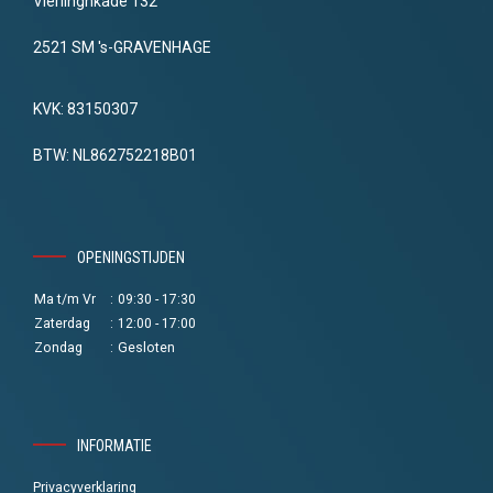
Vierlinghkade 132
2521 SM 's-GRAVENHAGE
KVK: 83150307
BTW: NL862752218B01
OPENINGSTIJDEN
Ma t/m Vr
:
09:30 - 17:30
Zaterdag
:
12:00 - 17:00
Zondag
:
Gesloten
INFORMATIE
Privacyverklaring