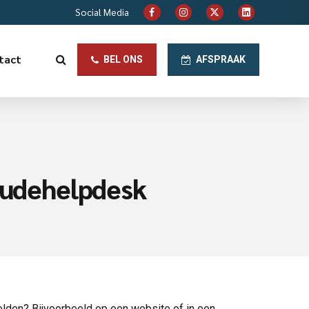
Social Media
tact
BEL ONS
AFSPRAAK
raudehelpdesk
elden? Bijvoorbeeld op een website of in een