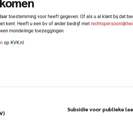
orkomen
aar toestemming voor heeft gegeven. Of als u al klant bij dat be
iet kent. Heeft u een bv of ander bedrijf met
rechtspersoonlijkhe
geen mondelinge toezeggingen.
en
op KVK.nl.
Subsidie voor publieke la
V)