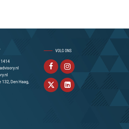
T
VOLG ONS
 1414
advisory.nl
ry.nl
e 132, Den Haag,