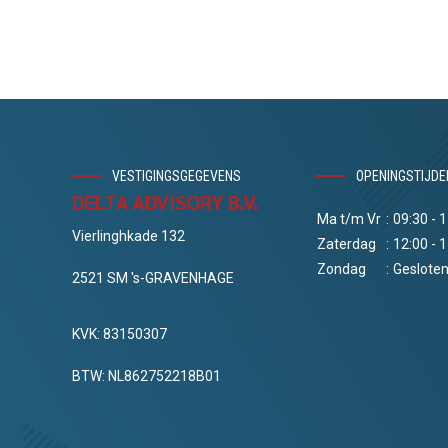
VESTIGINGSGEGEVENS
OPENINGSTIJDE
DELTA ADVISORY B.V.
Ma t/m Vr
:
09:30 - 
Vierlinghkade 132
Zaterdag
:
12:00 - 
Zondag
:
Geslote
2521 SM 's-GRAVENHAGE
KVK: 83150307
BTW: NL862752218B01