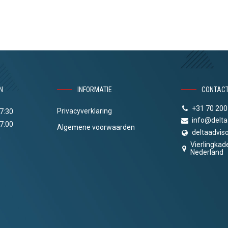
N
INFORMATIE
CONTAC
+31 70 200
Privacyverklaring
17:30
info@delta
17:00
Algemene voorwaarden
deltaadviso
n
Vierlingkad
Nederland