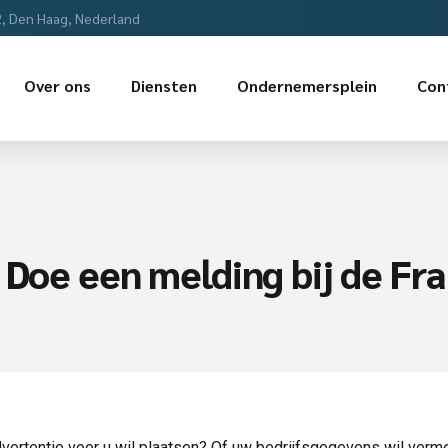
2, Den Haag, Nederland
Over ons
Diensten
Ondernemersplein
Con
? Doe een melding bij de F
dvertentie voor u wil plaatsen? Of uw bedrijfsgegevens wil verm