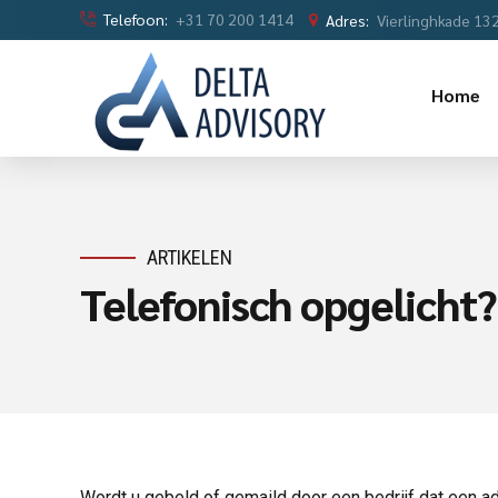
Telefoon:
+31 70 200 1414
Adres:
Vierlinghkade 13
Home
ARTIKELEN
Telefonisch opgelicht
Wordt u gebeld of gemaild door een bedrijf dat een a