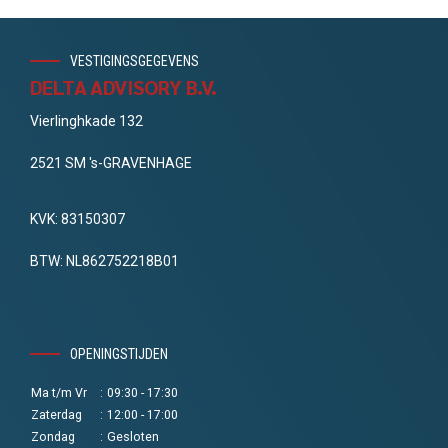
VESTIGINGSGEGEVENS
DELTA ADVISORY B.V.
Vierlinghkade 132
2521 SM 's-GRAVENHAGE
KVK: 83150307
BTW: NL862752218B01
OPENINGSTIJDEN
Ma t/m Vr
:
09:30 - 17:30
Zaterdag
:
12:00 - 17:00
Zondag
:
Gesloten