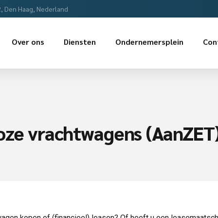
2, Den Haag, Nederland
Over ons
Diensten
Ondernemersplein
Con
loze vrachtwagens (AanZET
twagen kopen of (financieel) leasen? Of heeft u een leasemaatsch