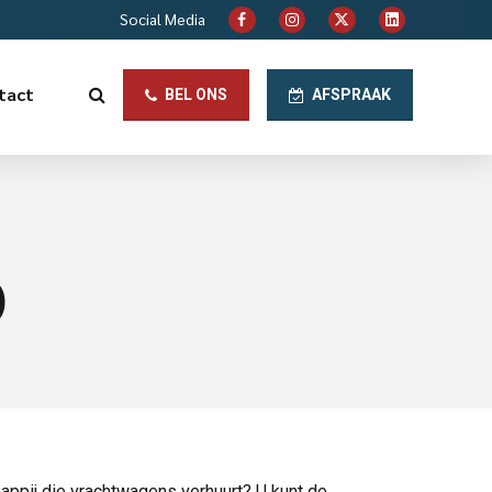
Social Media
tact
BEL ONS
AFSPRAAK
)
appij die vrachtwagens verhuurt? U kunt de