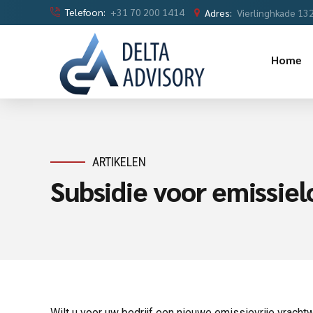
Telefoon:
+31 70 200 1414
Adres:
Vierlinghkade 13
Home
ARTIKELEN
Subsidie voor emissie
Wilt u voor uw bedrijf een nieuwe emissievrije vrach