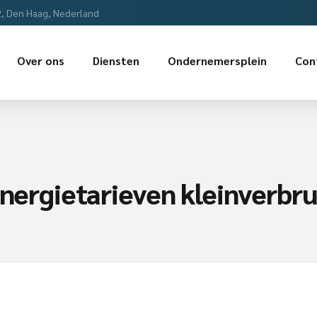
2, Den Haag, Nederland
Over ons
Diensten
Ondernemersplein
Con
energietarieven kleinverbr