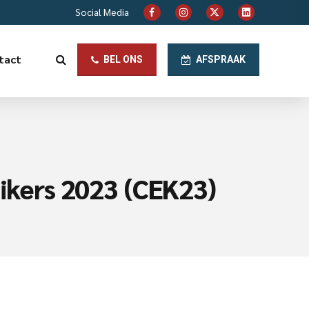
Social Media
tact
BEL ONS
AFSPRAAK
uikers 2023 (CEK23)