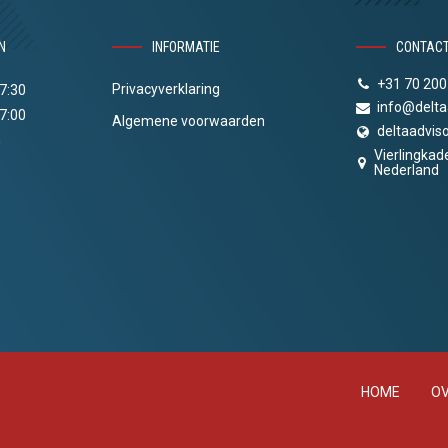
N
INFORMATIE
CONTAC
+31 70 200
Privacyverklaring
17:30
info@delta
17:00
Algemene voorwaarden
deltaadviso
n
Vierlingkad
Nederland
HOME
OV