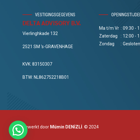
VESTIGINGSGEGEVENS
OPENINGSTIJDE
DELTA ADVISORY B.V.
Ma t/m Vr
:
09:30 - 
Vierlinghkade 132
Zaterdag
:
12:00 - 
Zondag
:
Geslote
2521 SM 's-GRAVENHAGE
KVK: 83150307
BTW: NL862752218B01
Bewerkt door
Mümin DENİZLİ
. © 2024