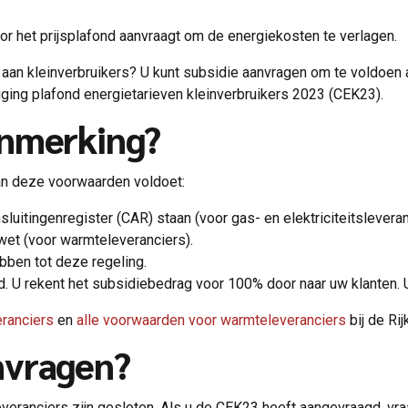
or het prijsplafond aanvraagt om de energiekosten te verlagen.
te aan kleinverbruikers? U kunt subsidie aanvragen om te voldoen
tiging plafond energietarieven kleinverbruikers 2023 (CEK23).
anmerking?
an deze voorwaarden voldoet:
nsluitingenregister (CAR) staan (voor gas- en elektriciteitsleveran
et (voor warmteleveranciers).
ebben tot deze regeling.
d. U rekent het subsidiebedrag voor 100% door naar uw klanten. 
eranciers
en
alle voorwaarden voor warmteleveranciers
bij de Ri
nvragen?
veranciers zijn gesloten. Als u de CEK23 heeft aangevraagd, vraa