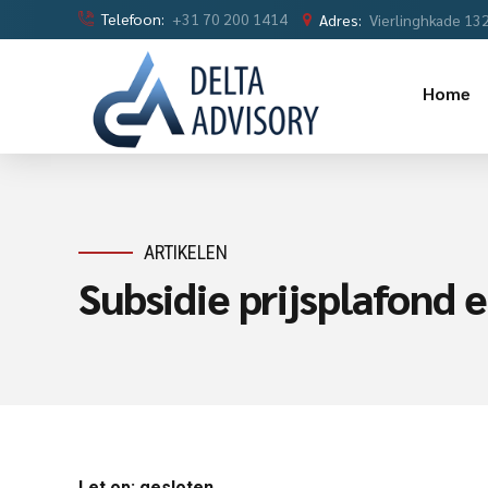
Telefoon:
+31 70 200 1414
Adres:
Vierlinghkade 13
Home
ARTIKELEN
Subsidie prijsplafond 
Let op: gesloten