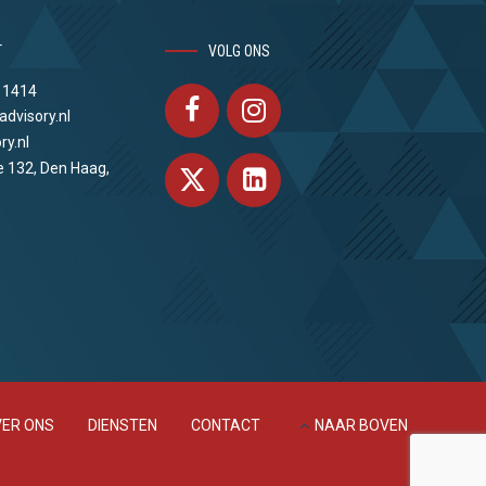
T
VOLG ONS
 1414
advisory.nl
ry.nl
e 132, Den Haag,
ER ONS
DIENSTEN
CONTACT
NAAR BOVEN