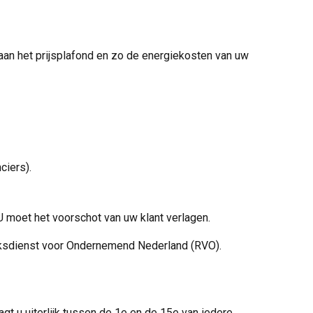
 aan het prijsplafond en zo de energiekosten van uw
ciers).
U moet het voorschot van uw klant verlagen.
jksdienst voor Ondernemend Nederland (RVO).
gt u uiterlijk tussen de 1e en de 15e van iedere