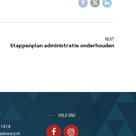
NEXT
Stappenplan administratie onderhouden
T
VOLG ONS
 1414
advisory.nl