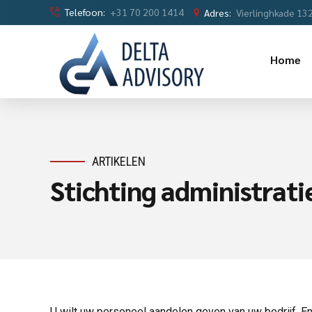
Telefoon:
+31 70 200 1414
Adres:
Vierlinghkade 13
Home
ARTIKELEN
Stichting administrat
U wilt uw personeel aandelen geven van uw bedrijf. En 