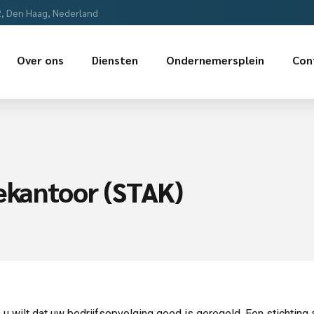
2, Den Haag, Nederland
Over ons
Diensten
Ondernemersplein
Con
iekantoor (STAK)
u wilt dat uw bedrijfsopvolging goed is geregeld. Een stichting a