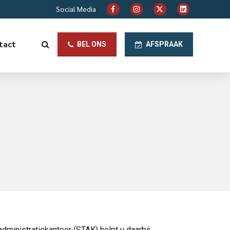
Social Media
tact
BEL ONS
AFSPRAAK
dministratiekantoor (STAK) helpt u daarbij.