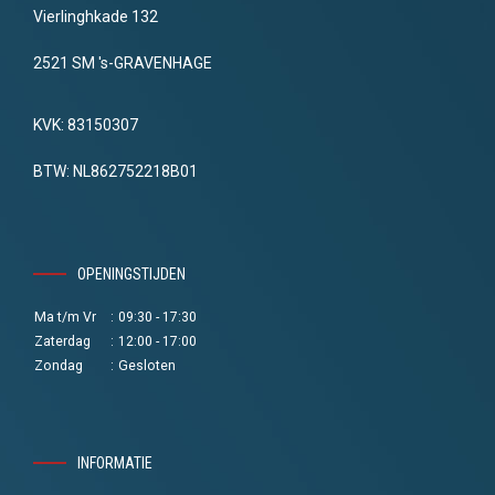
Vierlinghkade 132
2521 SM 's-GRAVENHAGE
KVK: 83150307
BTW: NL862752218B01
OPENINGSTIJDEN
Ma t/m Vr
:
09:30 - 17:30
Zaterdag
:
12:00 - 17:00
Zondag
:
Gesloten
INFORMATIE