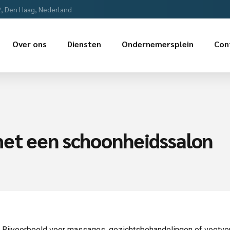
2, Den Haag, Nederland
Over ons
Diensten
Ondernemersplein
Con
met een schoonheidssalon
Bijvoorbeeld voor massages, gezichtsbehandelingen of voetverz