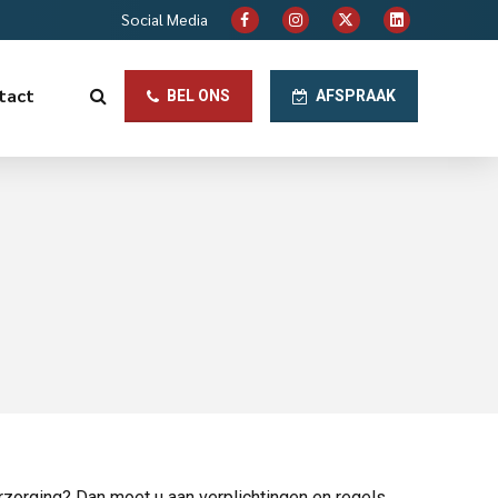
Social Media
tact
BEL ONS
AFSPRAAK
orging? Dan moet u aan verplichtingen en regels