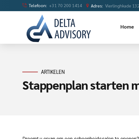
Telefoon:
+31 70 200 1414
Adres:
Vierlinghkade 13
Home
ARTIKELEN
Stappenplan starten 
Droomt u ervan om een schoonheidssalon te openen? 