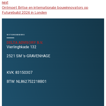
next
Ontmoet Britse en internationale bouwinnovators op
Futurebuild 2026 in Londen
VESTIGINGSGEGEVENS
DELTA ADVISORY B.V.
Vierlinghkade 132
2521 SM 's-GRAVENHAGE
KVK: 83150307
BTW: NL862752218B01