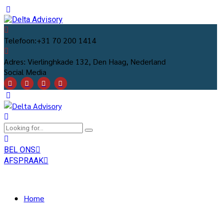
Telefoon:
+31 70 200 1414
Adres:
Vierlinghkade 132, Den Haag, Nederland
Social Media
BEL ONS
AFSPRAAK
Home