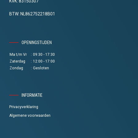
KVK: 83150307
BTW: NL862752218B01
OPENINGSTIJDEN
Ma t/m Vr
:
09:30 - 17:30
Zaterdag
:
12:00 - 17:00
Zondag
:
Gesloten
INFORMATIE
Privacyverklaring
Algemene voorwaarden