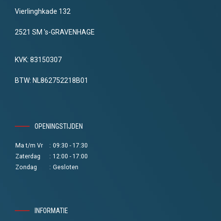
Vierlinghkade 132
2521 SM 's-GRAVENHAGE
KVK: 83150307
BTW: NL862752218B01
OPENINGSTIJDEN
Ma t/m Vr
:
09:30 - 17:30
Zaterdag
:
12:00 - 17:00
Zondag
:
Gesloten
INFORMATIE