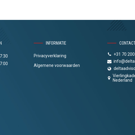
N
INFORMATIE
CONTAC
+31 70 200
Privacyverklaring
17:30
info@delta
17:00
Algemene voorwaarden
deltaadviso
n
Vierlingkad
Nederland