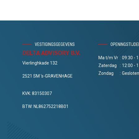
VESTIGINGSGEGEVENS
OPENINGSTIJDE
DELTA ADVISORY B.V.
Ma t/m Vr
:
09:30 - 
Vierlinghkade 132
Zaterdag
:
12:00 - 
Zondag
:
Geslote
2521 SM 's-GRAVENHAGE
KVK: 83150307
BTW: NL862752218B01