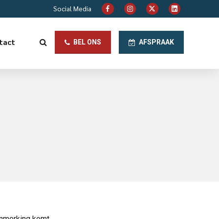
Social Media
tact
BEL ONS
AFSPRAAK
anmerking komt.