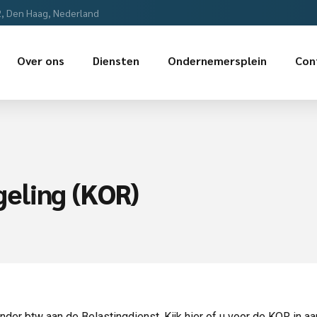
2, Den Haag, Nederland
Over ons
Diensten
Ondernemersplein
Con
eling (KOR)
der btw aan de Belastingdienst. Kijk hier of u voor de KOR in a