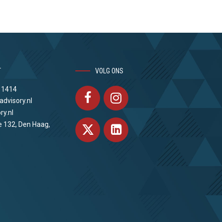
T
VOLG ONS
 1414
advisory.nl
ry.nl
e 132, Den Haag,