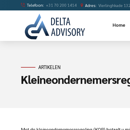
Telefoon:
+31 70 200 1414
Adres:
Vierlinghkade 13
Home
ARTIKELEN
Kleineondernemersreg
Met de kleineondernemersregeling (KOR) betaalt u min