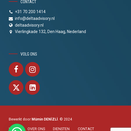
CONTACT
+31 70 200 1414
info@deltaadvisory.nl
deltaadvisory.nl
Vierlingkade 132, Den Haag, Nederland
VOLG ONS
Bewerkt door
Mümin DENİZLİ
. © 2024
HOME
OVER ONS
DIENSTEN
CONTACT