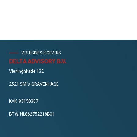
VESTIGINGSGEGEVENS
DELTA ADVISORY B.V.
Vierlinghkade 132
2521 SM 's-GRAVENHAGE
KVK: 83150307
BTW: NL862752218B01