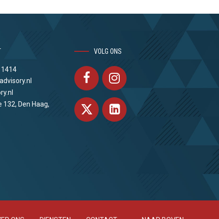
T
VOLG ONS
 1414
advisory.nl
ry.nl
e 132, Den Haag,