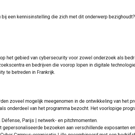
u bij een kennisinstelling die zich met dit onderwerp bezighoudt
k op het gebied van cybersecurity voor zowel onderzoek als bedri
oekscentra en bedrijven die voorop lopen in digitale technologi
 te betreden in Frankrijk.
a
den zoveel mogelijk meegenomen in de ontwikkeling van het pro
dt als onderdeel van het programma bezocht. Het voorlopige progr
a Défense, Parijs | netwerk- en pitchmomenten.
e met gepersonaliseerde bezoeken aan verschillende exposanten 
Cyber ​​Campus-organisatie Lille gecombineerd met een bedrijfsbe