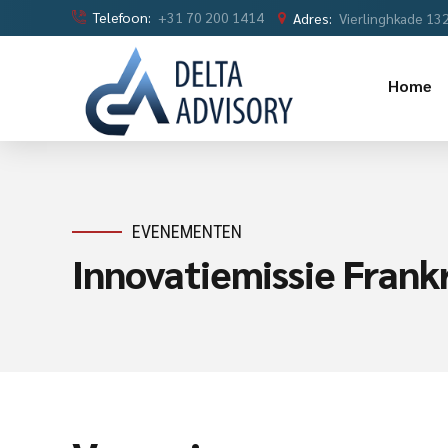
Telefoon:
+31 70 200 1414
Adres:
Vierlinghkade 13
Home
EVENEMENTEN
Innovatiemissie Frankr