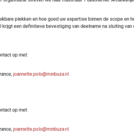
hikbare plekken en hoe goed uw expertise binnen de scope en he
 krijgt een definitieve bevestiging van deelname na sluiting van d
ntact op met:
rance,
joannette.polo@minbuza.nl
ntact op met:
rance,
joannette.polo@minbuza.nl