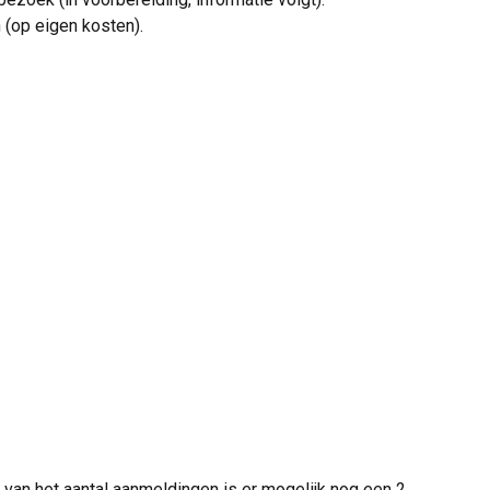
 (op eigen kosten).
van het aantal aanmeldingen is er mogelijk nog een 2