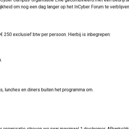
jkheid om nog een dag langer op het InCyber ​​Forum te verblijven
€ 250 exclusief btw per persoon. Hierbij is inbegrepen:
.
ers, lunches en diners buiten het programma om.
 organisatie streven we naar maximaal 1 deelnemer. Afhankelijk 