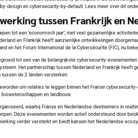
-by-design en cybersecurity-by-default. Lees meer over dit ond
werking tussen Frankrijk en Ne
oepen tot een 'economisch jaar', met veel gezamenlijke activiteit
ederland en Frankrijk heeft aanzienlijke ontwikkelingen doorge
 en het Forum International de la Cybersécurité (FIC), nu beken
gegroeid tot een van de belangrijkste cybersecurity-evenementen
steem. Het partnerschap tussen Nederland en Frankrijk heeft ge
 tussen de 2 landen versterken.
orm geworden om relaties te leggen binnen het Franse cybersecuri
ie, biowetenschappen en landbouw.
ganiseerd, waarbij Franse en Nederlandse deelnemers in realti
werpen. Deze evenementen worden actief ondersteund door bei
werking verder versterkt en biedt kansen het Nederlandse ecos