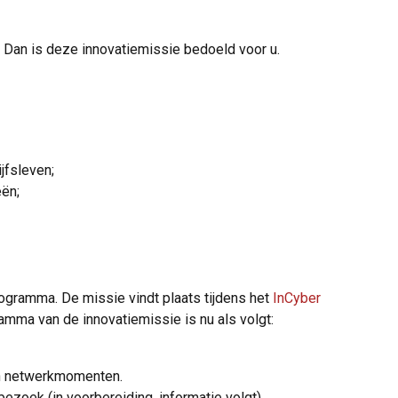
? Dan is deze innovatiemissie bedoeld voor u.
jfsleven;
eën;
gramma. De missie vindt plaats tijdens het
InCyber ​​
amma van de innovatiemissie is nu als volgt:
en netwerkmomenten.
zoek (in voorbereiding, informatie volgt).