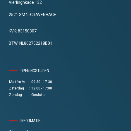
Vierlinghkade 132
2521 SM 's-GRAVENHAGE
KVK: 83150307
BTW: NL862752218B01
OPENINGSTIJDEN
Ma t/m Vr
:
09:30 - 17:30
Zaterdag
:
12:00 - 17:00
Zondag
:
Gesloten
INFORMATIE