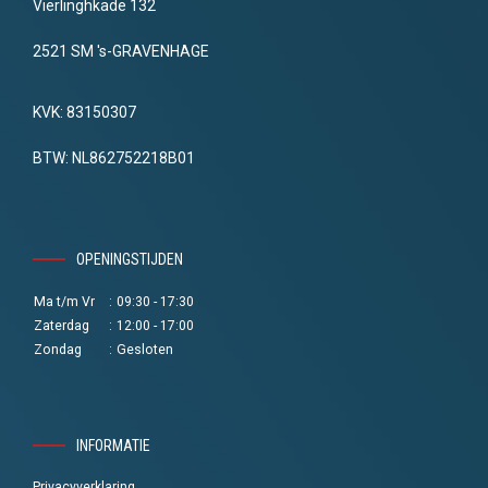
Vierlinghkade 132
2521 SM 's-GRAVENHAGE
KVK: 83150307
BTW: NL862752218B01
OPENINGSTIJDEN
Ma t/m Vr
:
09:30 - 17:30
Zaterdag
:
12:00 - 17:00
Zondag
:
Gesloten
INFORMATIE
Privacyverklaring