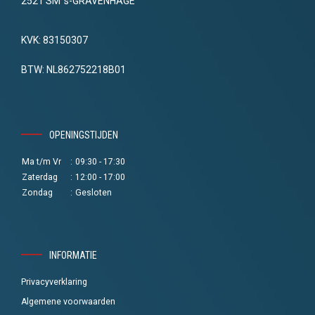
2521 SM 's-GRAVENHAGE
KVK: 83150307
BTW: NL862752218B01
OPENINGSTIJDEN
Ma t/m Vr
:
09:30 - 17:30
Zaterdag
:
12:00 - 17:00
Zondag
:
Gesloten
INFORMATIE
Privacyverklaring
Algemene voorwaarden