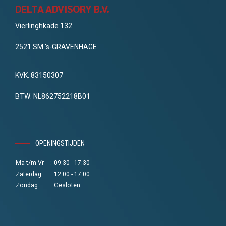
DELTA ADVISORY B.V.
Vierlinghkade 132
2521 SM 's-GRAVENHAGE
KVK: 83150307
BTW: NL862752218B01
OPENINGSTIJDEN
Ma t/m Vr
:
09:30 - 17:30
Zaterdag
:
12:00 - 17:00
Zondag
:
Gesloten